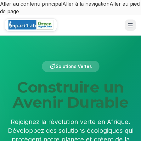
Aller au contenu principal
Aller à la navigation
Aller au pied
de page
Aller au contenu principal
Solutions Vertes
Construire un
Avenir Durable
Rejoignez la révolution verte en Afrique.
Développez des solutions écologiques qui
protègent notre planète et créent de la