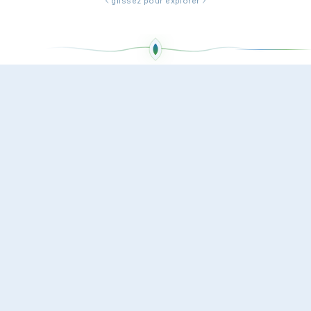
glissez pour explorer
Espace
Entrepreneur
Gérer votre projet et vos financements
Espace
Contributeur
Suivre vos contributions et projets
soutenus