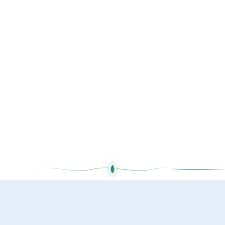
Agriculture
Technologie
Projets agricoles
Startups tech
Artisanat
Commerce
Créations artisanales
Projets commerciaux
AVANTAGES