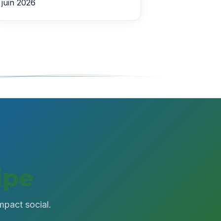
juin 2026
ipe
mpact social.