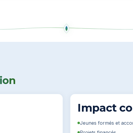
ion
Impact co
n
Jeunes formés et acc
Projets financés