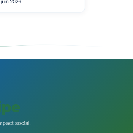
juin 2026
ipe
mpact social.