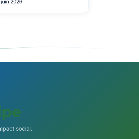
juin 2026
ipe
mpact social.