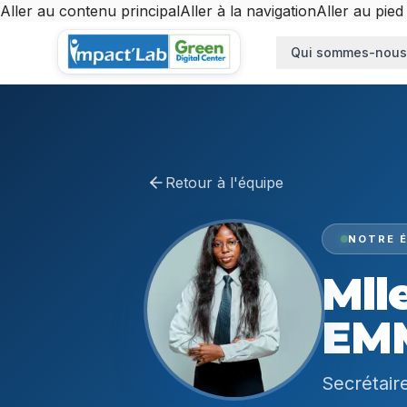
Aller au contenu principal
Aller à la navigation
Aller au pied
Aller au contenu principal
Qui sommes-nous
Retour à l'équipe
NOTRE É
Mll
EM
Secrétair