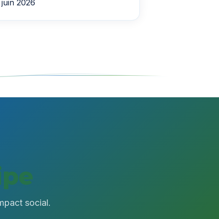
juin 2026
ipe
mpact social.