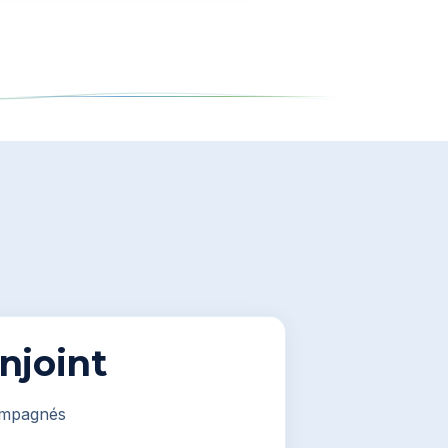
njoint
ompagnés