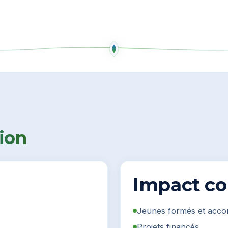
ion
Impact co
n
Jeunes formés et acc
Projets financés