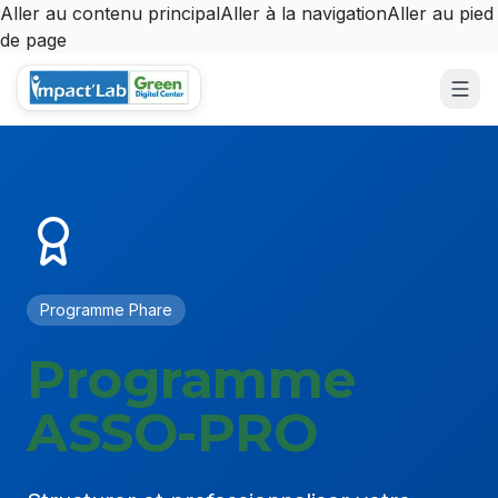
Aller au contenu principal
Aller à la navigation
Aller au pied
de page
Aller au contenu principal
Programme Phare
Programme
ASSO-PRO